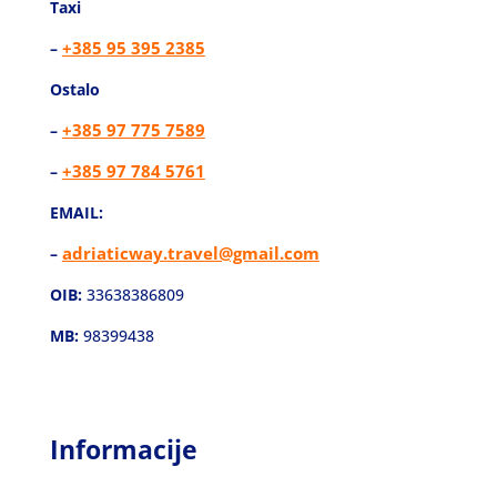
Taxi
+385 95 395 2385
–
Ostalo
+385 97 775 7589
–
+385 97 784 5761
–
EMAIL:
adriaticway.travel@gmail.com
–
OIB:
33638386809
MB:
98399438
Informacije